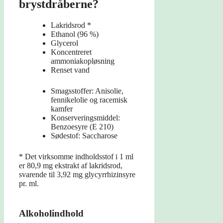
brystdråberne?
Lakridsrod *
Ethanol (96 %)
Glycerol
Koncentreret
ammoniakopløsning
Renset vand
Smagsstoffer: Anisolie,
fennikelolie og racemisk
kamfer
Konserveringsmiddel:
Benzoesyre (E 210)
Sødestof: Saccharose
* Det virksomme indholdsstof i 1 ml
er 80,9 mg ekstrakt af lakridsrod,
svarende til 3,92 mg glycyrrhizinsyre
pr. ml.
Alkoholindhold