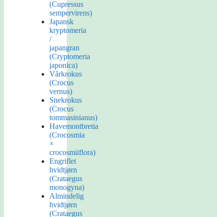
(Cupressus
sempervirens)
Japansk
kryptomeria
/
japangran
(Cryptomeria
japonica)
Vårkrokus
(Crocus
vernus)
Snekrokus
(Crocus
tommasinianus)
Havemontbretia
(Crocosmia
×
crocosmiiflora)
Engriflet
hvidtjørn
(Crataegus
monogyna)
Almindelig
hvidtjørn
(Crataegus