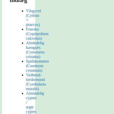
indlæg
Vårgyvel
(Cytisus
×
praecox)
Fruesko
(Cypripedium
calceolus)
Almindelig
kamgræs
(Cynosurus
cristatus)
Spidskommen
(Cuminum
cyminum)
Vedbend-
torskemund
(Cymbalaria
muralis)
Almindelig
cypres
/
ægte
cypres