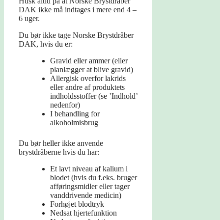
Husk altid på at Norske Brystdråber
DAK ikke må indtages i mere end 4 –
6 uger.
Du bør ikke tage Norske Brystdråber
DAK, hvis du er:
Gravid eller ammer (eller
planlægger at blive gravid)
Allergisk overfor lakrids
eller andre af produktets
indholdsstoffer (se ’Indhold’
nedenfor)
I behandling for
alkoholmisbrug
Du bør heller ikke anvende
brystdråberne hvis du har:
Et lavt niveau af kalium i
blodet (hvis du f.eks. bruger
afføringsmidler eller tager
vanddrivende medicin)
Forhøjet blodtryk
Nedsat hjertefunktion