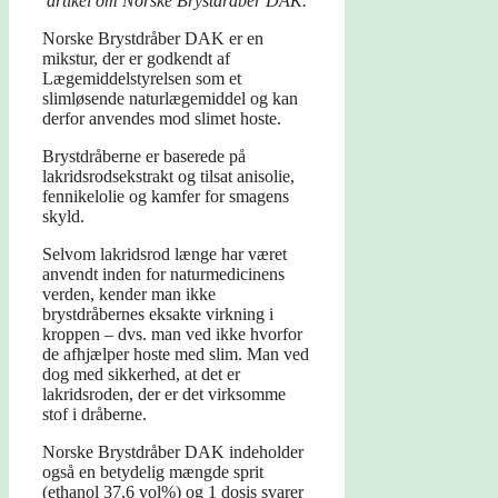
artikel om Norske Brystdråber DAK.
Norske Brystdråber DAK er en
mikstur, der er godkendt af
Lægemiddelstyrelsen som et
slimløsende naturlægemiddel og kan
derfor anvendes mod slimet hoste.
Brystdråberne er baserede på
lakridsrodsekstrakt og tilsat anisolie,
fennikelolie og kamfer for smagens
skyld.
Selvom lakridsrod længe har været
anvendt inden for naturmedicinens
verden, kender man ikke
brystdråbernes eksakte virkning i
kroppen – dvs. man ved ikke hvorfor
de afhjælper hoste med slim. Man ved
dog med sikkerhed, at det er
lakridsroden, der er det virksomme
stof i dråberne.
Norske Brystdråber DAK indeholder
også en betydelig mængde sprit
(ethanol 37,6 vol%) og 1 dosis svarer