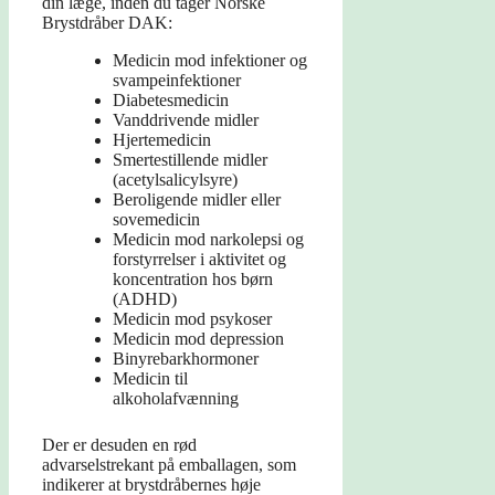
din læge, inden du tager Norske
Brystdråber DAK:
Medicin mod infektioner og
svampeinfektioner
Diabetesmedicin
Vanddrivende midler
Hjertemedicin
Smertestillende midler
(acetylsalicylsyre)
Beroligende midler eller
sovemedicin
Medicin mod narkolepsi og
forstyrrelser i aktivitet og
koncentration hos børn
(ADHD)
Medicin mod psykoser
Medicin mod depression
Binyrebarkhormoner
Medicin til
alkoholafvænning
Der er desuden en rød
advarselstrekant på emballagen, som
indikerer at brystdråbernes høje