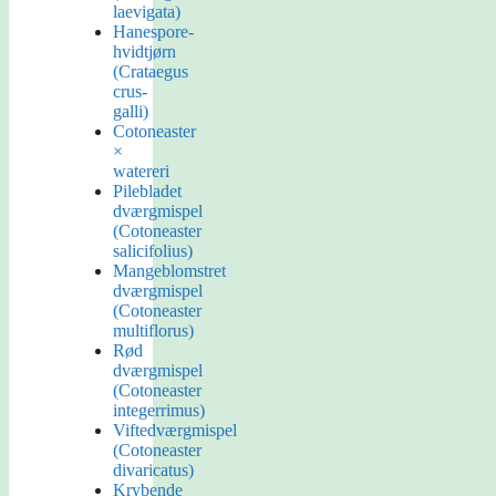
laevigata)
Hanespore-
hvidtjørn
(Crataegus
crus-
galli)
Cotoneaster
×
watereri
Pilebladet
dværgmispel
(Cotoneaster
salicifolius)
Mangeblomstret
dværgmispel
(Cotoneaster
multiflorus)
Rød
dværgmispel
(Cotoneaster
integerrimus)
Viftedværgmispel
(Cotoneaster
divaricatus)
Krybende