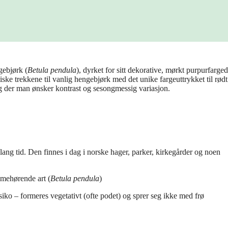
gebjørk (
Betula pendula
), dyrket for sitt dekorative, mørkt purpurfarge
ske trekkene til vanlig hengebjørk med det unike fargeuttrykket til rødt
ing der man ønsker kontrast og sesongmessig variasjon.
 lang tid. Den finnes i dag i norske hager, parker, kirkegårder og noen
mmehørende art (
Betula pendula
)
iko – formeres vegetativt (ofte podet) og sprer seg ikke med frø