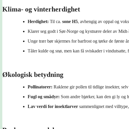
Klima- og vinterherdighet
Herdighet:
Til ca.
sone H5
, avhengig av oppal og voks
Klarer seg godt i Sør-Norge og kystnære deler av Midt
Unge trær bør skjermes for barfrost og tørke de første å
Tåler kulde og snø, men kan få sviskader i vindutsatte, f
Økologisk betydning
Pollinatorer:
Raklene gir pollen til tidlige insekter, se
Fugl og smådyr:
Som andre bjørker, kan den gi ly og 
Lav verdi for insektlarver
sammenlignet med villtype, 