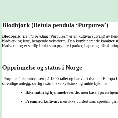
Blodbjørk (Betula pendula ‘Purpurea’)
Blodbjørk
(
Betula pendula
‘Purpurea’) er en kultivar (utvalg) av hen
bladverk og lette, hengende vekstform. Den kombinerer de karakteristi
bladverk, og er særlig brukt som prydtre i parker, hager og alléplant
Opprinnelse og status i Norge
‘Purpurea’ ble introdusert på 1800-tallet og har vært dyrket i Europa i
offentlige anlegg, særlig i sørnorske kyststrøk og milde byklima.
Ikke naturlig hjemmehørende
, men basert på en hje
Fremmed kultivar
, men ikke vurdert som spredningsris