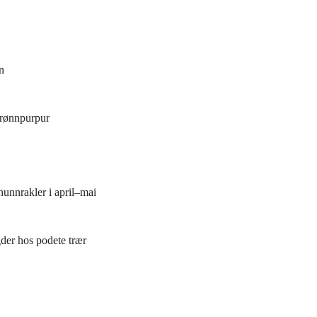
n
 grønnpurpur
hunnrakler i april–mai
gder hos podete trær