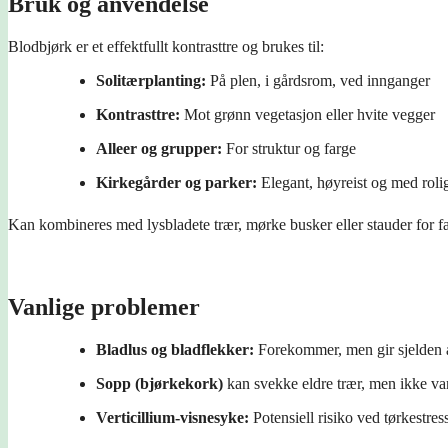
Bruk og anvendelse
Blodbjørk er et effektfullt kontrasttre og brukes til:
Solitærplanting:
På plen, i gårdsrom, ved innganger
Kontrasttre:
Mot grønn vegetasjon eller hvite vegger
Alleer og grupper:
For struktur og farge
Kirkegårder og parker:
Elegant, høyreist og med rolig
Kan kombineres med lysbladete trær, mørke busker eller stauder for fa
Vanlige problemer
Bladlus og bladflekker:
Forekommer, men gir sjelden a
Sopp (bjørkekork)
kan svekke eldre trær, men ikke van
Verticillium-visnesyke:
Potensiell risiko ved tørkestress