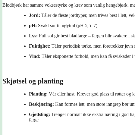
Blodbjørk har samme voksestyrke og krav som vanlig hengebjørk, men f
Jord:
Tåler de fleste jordtyper, men trives best i lett, vel
pH:
Svakt sur til nøytral (pH 5,5–7)
Lys:
Full sol gir best bladfarge – fargen blir svakere i 
Fuktighet:
Tåler periodisk tørke, men foretrekker jevn 
Vind:
Tåler eksponerte forhold, men kan få sviskader i 
Skjøtsel og planting
Planting:
Vår eller høst. Krever god plass til røtter og 
Beskjæring:
Kan formes lett, men store inngrep bør un
Gjødsling:
Trenger normalt ikke ekstra næring i god h
farge