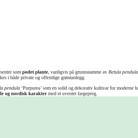
gesentre som
podet plante
, vanligvis på grunnstamme av
Betula pendula
ukes i både private og offentlige grøntanlegg.
la pendula
‘Purpurea’ som en solid og dekorativ kultivar for moderne h
de og nordisk karakter
med et uventet fargepreg.