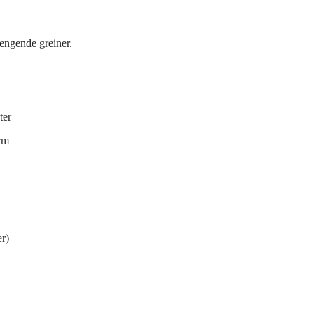
hengende greiner.
ter
rm
k
er)