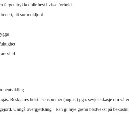
argeuttrykket blir best i visse forhold.
drenert, litt sur moldjord
skygge
fuktighet
tørr vind
kroneutvikling
ngås. Beskjæres helst i sensommer (august) pga. sevjelekkasje om våre
agejord. Unngå overgjødsling – kan gi mye grønn bladvekst på bekostn