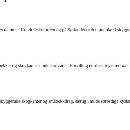
gs dammer. Rundt Oslofjorden og på Sørlandet er den populær i skygge
ekker og skogkanter i milde områder. Forvilling er oftest registrert nær
 i skyggefulle skogkanter og småbekkdrag, særlig i milde sørøstlige kysts