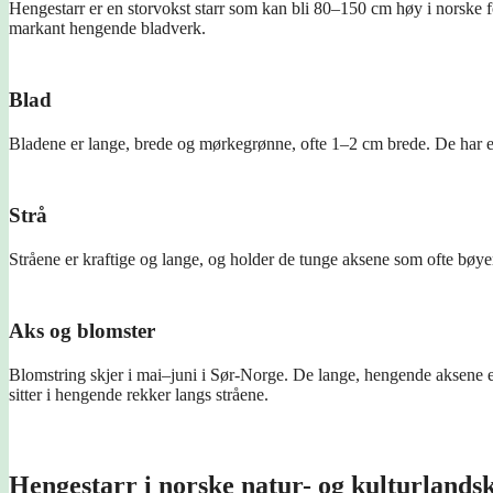
Hengestarr er en storvokst starr som kan bli 80–150 cm høy i norske fo
markant hengende bladverk.
Blad
Bladene er lange, brede og mørkegrønne, ofte 1–2 cm brede. De har en
Strå
Stråene er kraftige og lange, og holder de tunge aksene som ofte bøyer
Aks og blomster
Blomstring skjer i mai–juni i Sør-Norge. De lange, hengende aksene e
sitter i hengende rekker langs stråene.
Hengestarr i norske natur- og kulturlands