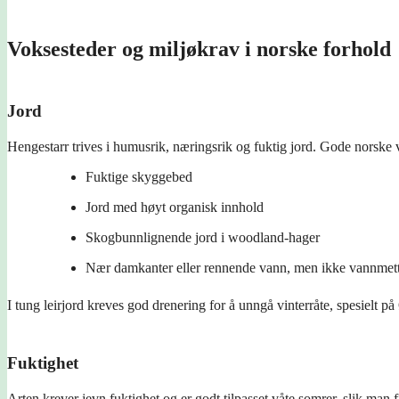
Voksesteder og miljøkrav i norske forhold
Jord
Hengestarr trives i humusrik, næringsrik og fuktig jord. Gode norske 
Fuktige skyggebed
Jord med høyt organisk innhold
Skogbunnlignende jord i woodland-hager
Nær damkanter eller rennende vann, men ikke vannmett
I tung leirjord kreves god drenering for å unngå vinterråte, spesielt på
Fuktighet
Arten krever jevn fuktighet og er godt tilpasset våte somrer, slik man f