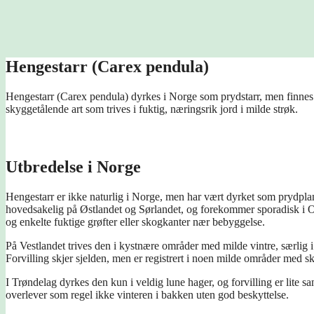
Hengestarr (Carex pendula)
Hengestarr (Carex pendula) dyrkes i Norge som prydstarr, men finnes ogs
skyggetålende art som trives i fuktig, næringsrik jord i milde strøk.
Utbredelse i Norge
Hengestarr er ikke naturlig i Norge, men har vært dyrket som prydplante
hovedsakelig på Østlandet og Sørlandet, og forekommer sporadisk i Os
og enkelte fuktige grøfter eller skogkanter nær bebyggelse.
På Vestlandet trives den i kystnære områder med milde vintre, særlig 
Forvilling skjer sjelden, men er registrert i noen milde områder med s
I Trøndelag dyrkes den kun i veldig lune hager, og forvilling er lite
overlever som regel ikke vinteren i bakken uten god beskyttelse.