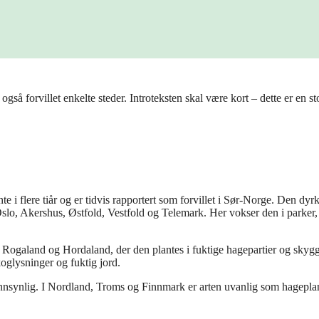
å forvillet enkelte steder. Introteksten skal være kort – dette er en sto
 i flere tiår og er tidvis rapportert som forvillet i Sør-Norge. Den dyr
lo, Akershus, Østfold, Vestfold og Telemark. Her vokser den i parker,
i Rogaland og Hordaland, der den plantes i fuktige hagepartier og skyg
koglysninger og fuktig jord.
 sannsynlig. I Nordland, Troms og Finnmark er arten uvanlig som hagepla