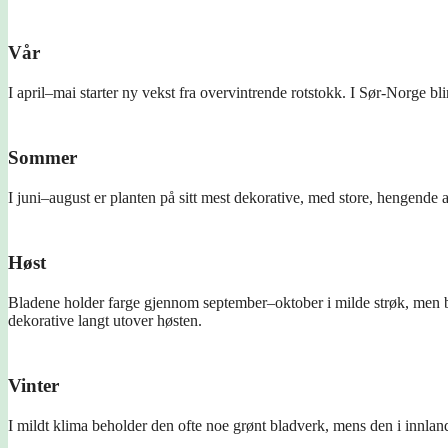
Vår
I april–mai starter ny vekst fra overvintrende rotstokk. I Sør-Norge bli
Sommer
I juni–august er planten på sitt mest dekorative, med store, hengende 
Høst
Bladene holder farge gjennom september–oktober i milde strøk, men b
dekorative langt utover høsten.
Vinter
I mildt klima beholder den ofte noe grønt bladverk, mens den i innlan