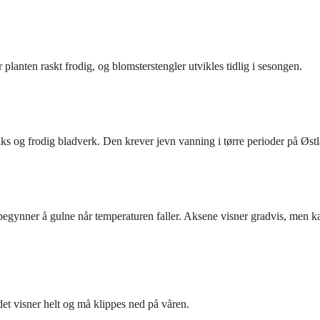
r planten raskt frodig, og blomsterstengler utvikles tidlig i sesongen.
aks og frodig bladverk. Den krever jevn vanning i tørre perioder på Østl
egynner å gulne når temperaturen faller. Aksene visner gradvis, men ka
det visner helt og må klippes ned på våren.