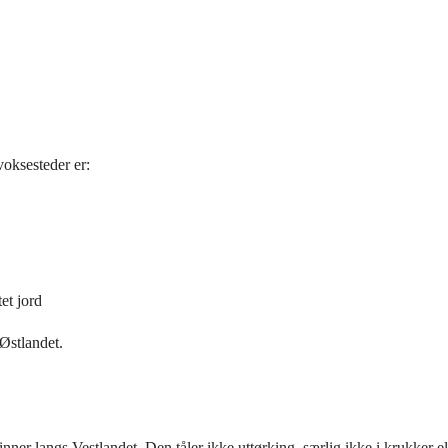
voksesteder er:
et jord
 Østlandet.
inner langs Vestlandet. Den tåler ikke uttørking, særlig ikke i krukker el