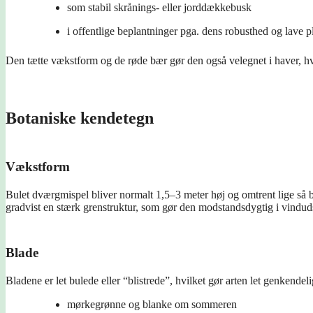
som stabil skrånings- eller jorddækkebusk
i offentlige beplantninger pga. dens robusthed og lave p
Den tætte vækstform og de røde bær gør den også velegnet i haver, hv
Botaniske kendetegn
Vækstform
Bulet dværgmispel bliver normalt 1,5–3 meter høj og omtrent lige så b
gradvist en stærk grenstruktur, som gør den modstandsdygtig i vindud
Blade
Bladene er let bulede eller “blistrede”, hvilket gør arten let genkendeli
mørkegrønne og blanke om sommeren