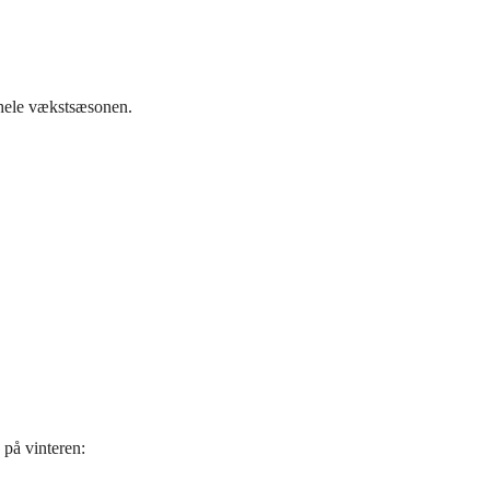
 hele vækstsæsonen.
på vinteren: