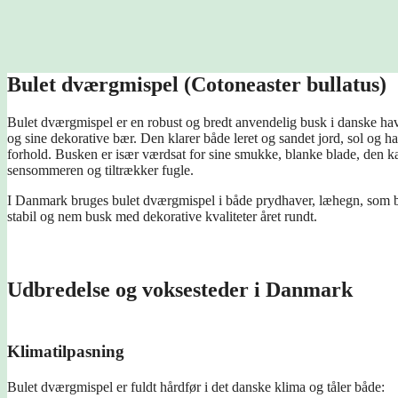
Bulet dværgmispel (Cotoneaster bullatus)
Bulet dværgmispel er en robust og bredt anvendelig busk i danske have
og sine dekorative bær. Den klarer både leret og sandet jord, sol og h
forhold. Busken er især værdsat for sine smukke, blanke blade, den k
sensommeren og tiltrækker fugle.
I Danmark bruges bulet dværgmispel i både prydhaver, læhegn, som b
stabil og nem busk med dekorative kvaliteter året rundt.
Udbredelse og voksesteder i Danmark
Klimatilpasning
Bulet dværgmispel er fuldt hårdfør i det danske klima og tåler både: