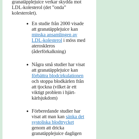
granatäpplejuice verkar skydda mot
LDL-kolesterol (det ”onda”
kolesterolet).
En studie från 2000 visade
att granatäpplejuice kan
minska ansamlingen av
LDL-kolesterol
i möss med
ateroskleros
(åderförkalkning)
Några små studier har visat
att granatäpplejuice kan
förbättra blodcirkulationen
och stoppa blodkärlen från
att tjockna (vilket är ett
viktigt problem i hjärt-
kärlsjukdom)
Förberedande studier har
visat att man kan
sänka det
systoliska blodtrycket
genom att dricka
granatäpplejuice dagligen