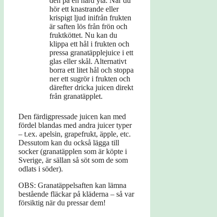
den på en hård yta. När du
hör ett knastrande eller
krispigt ljud inifrån frukten
är saften lös från frön och
fruktköttet. Nu kan du
klippa ett hål i frukten och
pressa granatäpplejuice i ett
glas eller skål. Alternativt
borra ett litet hål och stoppa
ner ett sugrör i frukten och
därefter dricka juicen direkt
från granatäpplet.
Den färdigpressade juicen kan med
fördel blandas med andra juicer typer
– t.ex. apelsin, grapefrukt, äpple, etc.
Dessutom kan du också lägga till
socker (granatäpplen som är köpte i
Sverige, är sällan så söt som de som
odlats i söder).
OBS: Granatäppelsaften kan lämna
bestående fläckar på kläderna – så var
försiktig när du pressar dem!