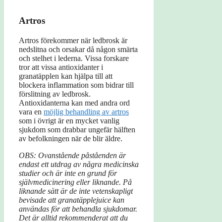
Artros
Artros förekommer när ledbrosk är
nedslitna och orsakar då någon smärta
och stelhet i lederna. Vissa forskare
tror att vissa antioxidanter i
granatäpplen kan hjälpa till att
blockera inflammation som bidrar till
förslitning av ledbrosk.
Antioxidanterna kan med andra ord
vara en
möjlig behandling av artros
som i övrigt är en mycket vanlig
sjukdom som drabbar ungefär hälften
av befolkningen när de blir äldre.
OBS: Ovanstående påståenden är
endast ett utdrag av några medicinska
studier och är inte en grund för
självmedicinering eller liknande. På
liknande sätt är de inte vetenskapligt
bevisade att granatäpplejuice kan
användas för att behandla sjukdomar.
Det är alltid rekommenderat att du