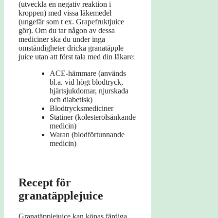
(utveckla en negativ reaktion i
kroppen) med vissa läkemedel
(ungefär som t ex. Grapefruktjuice
gör). Om du tar någon av dessa
mediciner ska du under inga
omständigheter dricka granatäpple
juice utan att först tala med din läkare:
ACE-hämmare (används
bl.a. vid högt blodtryck,
hjärtsjukdomar, njurskada
och diabetisk)
Blodtrycksmediciner
Statiner (kolesterolsänkande
medicin)
Waran (blodförtunnande
medicin)
Recept för
granatäpplejuice
Granatäpplejuice kan köpas färdiga