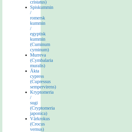
cristatus)
Spiskummin
/
romersk
kummin
/
egyptisk
kummin
(Cuminum
cyminum)
Murreva
(Cymbalaria
muralis)
Äkta
cypress
(Cupressus
sempervirens)
Kryptomeria
/
sugi
(Cryptomeria
japonica)
Vårkrokus
(Crocus
vernus)