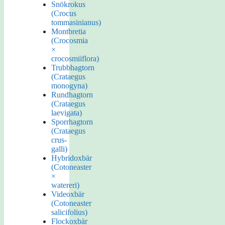
Snökrokus
(Crocus
tommasinianus)
Montbretia
(Crocosmia
×
crocosmiiflora)
Trubbhagtorn
(Crataegus
monogyna)
Rundhagtorn
(Crataegus
laevigata)
Sporrhagtorn
(Crataegus
crus-
galli)
Hybridoxbär
(Cotoneaster
×
watereri)
Videoxbär
(Cotoneaster
salicifolius)
Flockoxbär