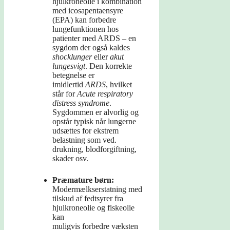
hjulkroneolie i kombination
med icosapentaensyre
(EPA) kan forbedre
lungefunktionen hos
patienter med ARDS – en
sygdom der også kaldes
shocklunger
eller
akut
lungesvigt
. Den korrekte
betegnelse er
imidlertid
ARDS
, hvilket
står for
Acute respiratory
distress syndrome
.
Sygdommen er alvorlig og
opstår typisk når lungerne
udsættes for ekstrem
belastning som ved.
drukning, blodforgiftning,
skader osv.
Præmature børn:
Modermælkserstatning med
tilskud af fedtsyrer fra
hjulkroneolie og fiskeolie
kan
muligvis forbedre væksten