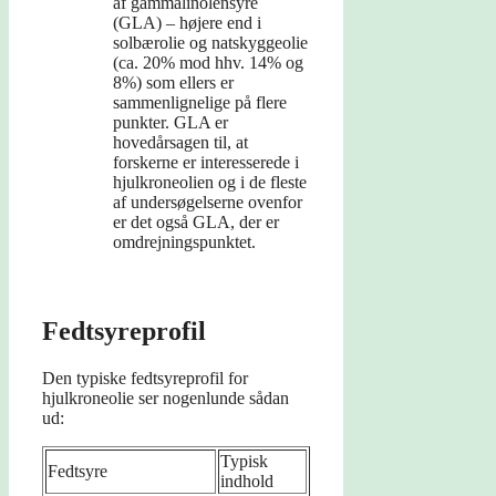
af gammalinolensyre
(GLA) – højere end i
solbærolie og natskyggeolie
(ca. 20% mod hhv. 14% og
8%) som ellers er
sammenlignelige på flere
punkter. GLA er
hovedårsagen til, at
forskerne er interesserede i
hjulkroneolien og i de fleste
af undersøgelserne ovenfor
er det også GLA, der er
omdrejningspunktet.
Fedtsyreprofil
Den typiske fedtsyreprofil for
hjulkroneolie ser nogenlunde sådan
ud:
Typisk
Fedtsyre
indhold