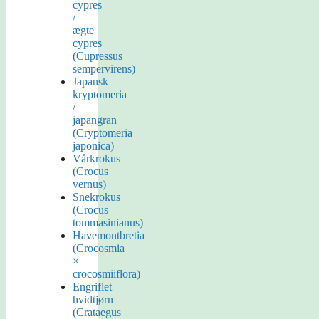
cypres
/
ægte
cypres
(Cupressus
sempervirens)
Japansk
kryptomeria
/
japangran
(Cryptomeria
japonica)
Vårkrokus
(Crocus
vernus)
Snekrokus
(Crocus
tommasinianus)
Havemontbretia
(Crocosmia
×
crocosmiiflora)
Engriflet
hvidtjørn
(Crataegus