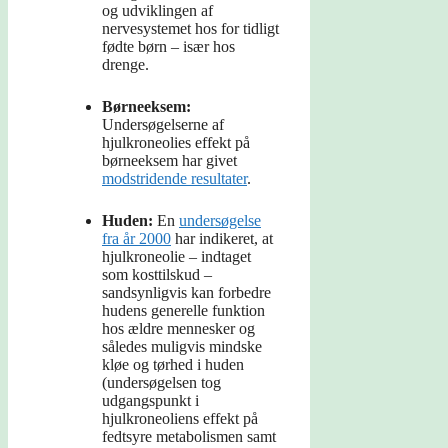
og udviklingen af
nervesystemet hos for tidligt
fødte børn – især hos
drenge.
Børneeksem:
Undersøgelserne af
hjulkroneolies effekt på
børneeksem har givet
modstridende resultater
.
Huden:
En
undersøgelse
fra år 2000
har indikeret, at
hjulkroneolie – indtaget
som kosttilskud –
sandsynligvis kan forbedre
hudens generelle funktion
hos ældre mennesker og
således muligvis mindske
kløe og tørhed i huden
(undersøgelsen tog
udgangspunkt i
hjulkroneoliens effekt på
fedtsyre metabolismen samt