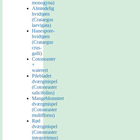
monogyna)
Almindelig
hvidtjørn
(Crataegus
laevigata)
Hanespore-
hvidtjørn
(Crataegus
crus-
galli)
Cotoneaster
×
watereri
Pilebladet
dværgmispel
(Cotoneaster
salicifolius)
Mangeblomstret
dværgmispel
(Cotoneaster
multiflorus)
Rød
dværgmispel
(Cotoneaster
integerrimus)