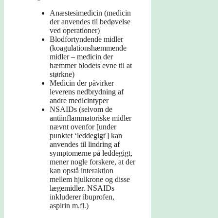
Anæstesimedicin (medicin
der anvendes til bedøvelse
ved operationer)
Blodfortyndende midler
(koagulationshæmmende
midler – medicin der
hæmmer blodets evne til at
størkne)
Medicin der påvirker
leverens nedbrydning af
andre medicintyper
NSAIDs (selvom de
antiinflammatoriske midler
nævnt ovenfor [under
punktet ‘leddegigt'] kan
anvendes til lindring af
symptomerne på leddegigt,
mener nogle forskere, at der
kan opstå interaktion
mellem hjulkrone og disse
lægemidler. NSAIDs
inkluderer ibuprofen,
aspirin m.fl.)