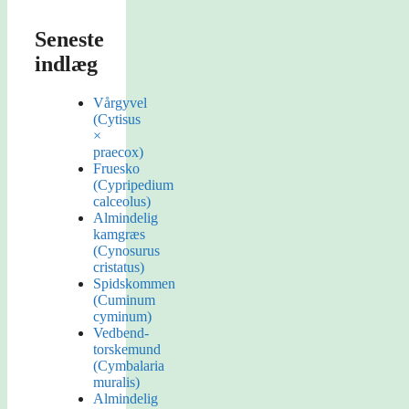
Seneste
indlæg
Vårgyvel
(Cytisus
×
praecox)
Fruesko
(Cypripedium
calceolus)
Almindelig
kamgræs
(Cynosurus
cristatus)
Spidskommen
(Cuminum
cyminum)
Vedbend-
torskemund
(Cymbalaria
muralis)
Almindelig