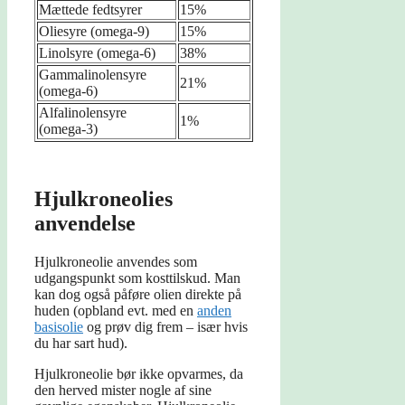
Mættede fedtsyrer
15%
Oliesyre (omega-9)
15%
Linolsyre (omega-6)
38%
Gammalinolensyre
21%
(omega-6)
Alfalinolensyre
1%
(omega-3)
Hjulkroneolies
anvendelse
Hjulkroneolie anvendes som
udgangspunkt som kosttilskud. Man
kan dog også påføre olien direkte på
huden (opbland evt. med en
anden
basisolie
og prøv dig frem – især hvis
du har sart hud).
Hjulkroneolie bør ikke opvarmes, da
den herved mister nogle af sine