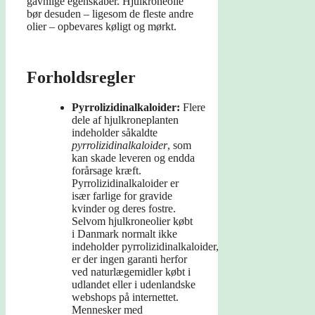
gavnlige egenskaber. Hjulkroneolie
bør desuden – ligesom de fleste andre
olier – opbevares køligt og mørkt.
Forholdsregler
Pyrrolizidinalkaloider:
Flere
dele af hjulkroneplanten
indeholder såkaldte
pyrrolizidinalkaloider
, som
kan skade leveren og endda
forårsage kræft.
Pyrrolizidinalkaloider er
især farlige for gravide
kvinder og deres fostre.
Selvom hjulkroneolier købt
i Danmark normalt ikke
indeholder pyrrolizidinalkaloider,
er der ingen garanti herfor
ved naturlægemidler købt i
udlandet eller i udenlandske
webshops på internettet.
Mennesker med