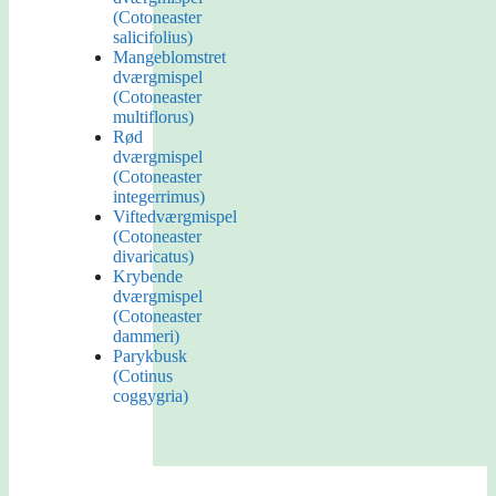
(Cotoneaster
salicifolius)
Mangeblomstret
dværgmispel
(Cotoneaster
multiflorus)
Rød
dværgmispel
(Cotoneaster
integerrimus)
Viftedværgmispel
(Cotoneaster
divaricatus)
Krybende
dværgmispel
(Cotoneaster
dammeri)
Parykbusk
(Cotinus
coggygria)