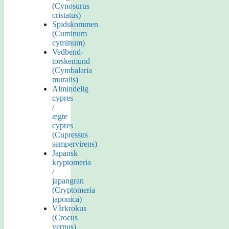
(Cynosurus
cristatus)
Spidskommen
(Cuminum
cyminum)
Vedbend-
torskemund
(Cymbalaria
muralis)
Almindelig
cypres
/
ægte
cypres
(Cupressus
sempervirens)
Japansk
kryptomeria
/
japangran
(Cryptomeria
japonica)
Vårkrokus
(Crocus
vernus)