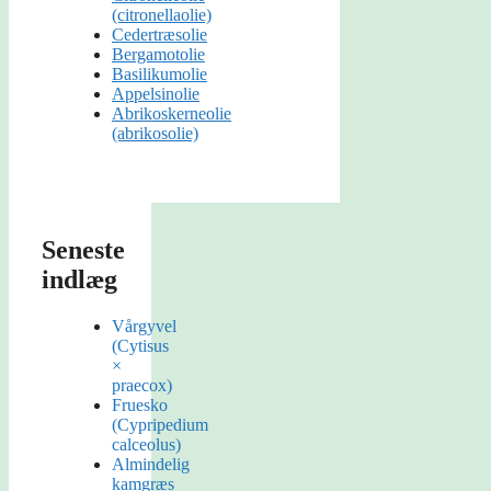
(citronellaolie)
Cedertræsolie
Bergamotolie
Basilikumolie
Appelsinolie
Abrikoskerneolie
(abrikosolie)
Seneste
indlæg
Vårgyvel
(Cytisus
×
praecox)
Fruesko
(Cypripedium
calceolus)
Almindelig
kamgræs