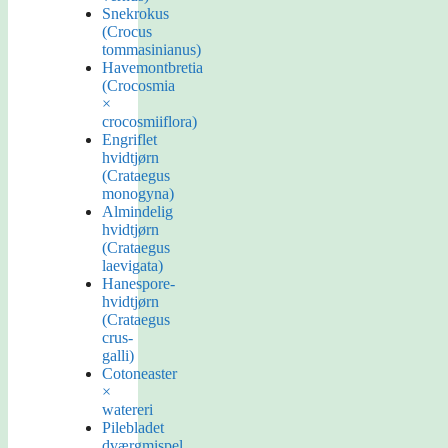
Snekrokus
(Crocus
tommasinianus)
Havemontbretia
(Crocosmia
×
crocosmiiflora)
Engriflet
hvidtjørn
(Crataegus
monogyna)
Almindelig
hvidtjørn
(Crataegus
laevigata)
Hanespore-
hvidtjørn
(Crataegus
crus-
galli)
Cotoneaster
×
watereri
Pilebladet
dværgmispel