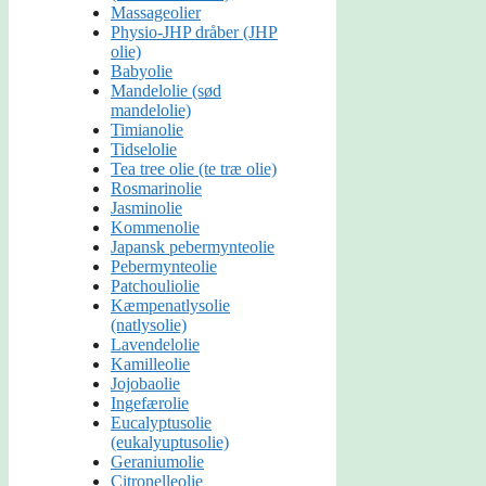
Massageolier
Physio-JHP dråber (JHP
olie)
Babyolie
Mandelolie (sød
mandelolie)
Timianolie
Tidselolie
Tea tree olie (te træ olie)
Rosmarinolie
Jasminolie
Kommenolie
Japansk pebermynteolie
Pebermynteolie
Patchouliolie
Kæmpenatlysolie
(natlysolie)
Lavendelolie
Kamilleolie
Jojobaolie
Ingefærolie
Eucalyptusolie
(eukalyuptusolie)
Geraniumolie
Citronelleolie